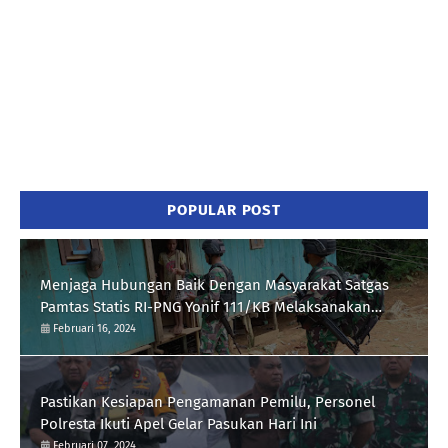
POPULAR POST
Menjaga Hubungan Baik Dengan Masyarakat Satgas
Pamtas Statis RI-PNG Yonif 111/KB Melaksanakan
Silaturrahmi
Februari 16, 2024
Pastikan Kesiapan Pengamanan Pemilu, Personel
Polresta Ikuti Apel Gelar Pasukan Hari Ini
Februari 07, 2024