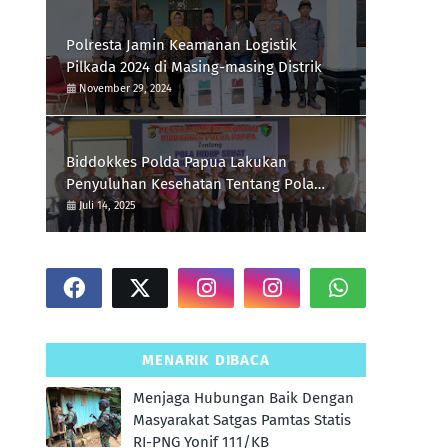
Polresta Jamin Keamanan Logistik
Pilkada 2024 di Masing-masing Distrik
November 29, 2024
Biddokkes Polda Papua Lakukan
Penyuluhan Kesehatan Tentang Pola
Hidup Sehat Di Polres Supiori
Juli 14, 2025
MENARIK DIBACA
Menjaga Hubungan Baik Dengan
Masyarakat Satgas Pamtas Statis
RI-PNG Yonif 111/KB