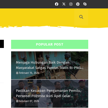
POPULAR POST
Menjaga Hubungan Baik Dengan
Masyarakat Satgas Pamtas Statis RI-PNG
Yonif 111/KB Melaksanakan Silaturrahmi
Februari 16, 2024
Pastikan Kesiapan Pengamanan Pemilu,
Personel Polresta Ikuti Apel Gelar
Pasukan Hari Ini
Februari 07, 2024