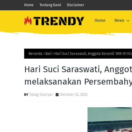
Home
Tentang Kami
Disclaimer
Home
News
Beranda
Bali
Hari Suci Saraswati, Anggota Koramil 1616-01
Hari Suci Saraswati, Anggo
melaksanakan Persembah
Tatag Gianyar
Oktober 22, 2022