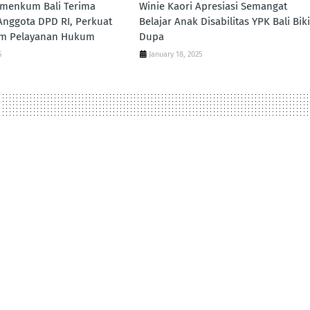
emenkum Bali Terima
Winie Kaori Apresiasi Semangat
nggota DPD RI, Perkuat
Belajar Anak Disabilitas YPK Bali Bik
lam Pelayanan Hukum
Dupa
5
January 18, 2025