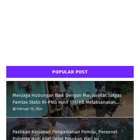
POPULAR POST
Menjaga Hubungan Baik Dengan Masyarakat Satgas
Pamtas Statis RI-PNG Yonif 111/KB Melaksanakan
Silaturrahmi
Februari 16, 2024
Pastikan Kesiapan Pengamanan Pemilu, Personel
Polresta Ikuti Apel Gelar Pasukan Hari Ini