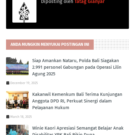
Diposting oleh
Tatag Gianyar
ANDA MUNGKIN MENYUKAI POSTINGAN INI
Siap Amankan Nataru, Polda Bali Siagakan
2.991 personel Gabungan pada Operasi Lilin
Agung 2025
December 19, 2025
Kakanwil Kemenkum Bali Terima Kunjungan
Anggota DPD RI, Perkuat Sinergi dalam
Pelayanan Hukum
March 18, 2025
Winie Kaori Apresiasi Semangat Belajar Anak
Disabilitas YPK Bali Bikin Dupa