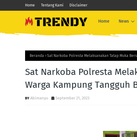
Home
Tentang Kami
Disclaimer
Home
News
Beranda
Sat Narkoba Polresta Melaksanakan Tatap Muka Be
Sat Narkoba Polresta Mel
Warga Kampung Tangguh 
Abimanyu
September 21, 2023