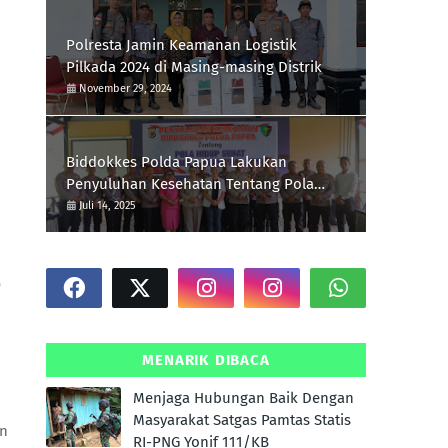
Polresta Jamin Keamanan Logistik
Pilkada 2024 di Masing-masing Distrik
November 29, 2024
Biddokkes Polda Papua Lakukan
Penyuluhan Kesehatan Tentang Pola
Hidup Sehat Di Polres Supiori
Juli 14, 2025
)
MENARIK DIBACA
Menjaga Hubungan Baik Dengan
Masyarakat Satgas Pamtas Statis
an
RI-PNG Yonif 111/KB