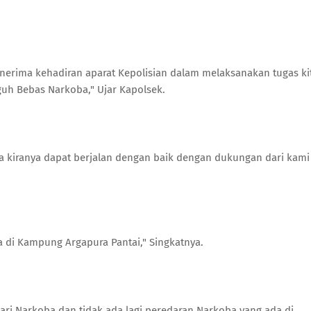
enerima kehadiran aparat Kepolisian dalam melaksanakan tugas ki
uh Bebas Narkoba," Ujar Kapolsek.
ya kiranya dapat berjalan dengan baik dengan dukungan dari kami
di Kampung Argapura Pantai," Singkatnya.
ri Narkoba dan tidak ada lagi peredaran Narkoba yang ada di