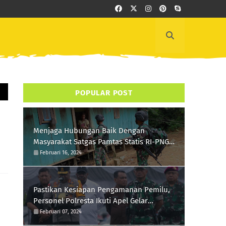
POPULAR POST
Menjaga Hubungan Baik Dengan
Masyarakat Satgas Pamtas Statis RI-PNG
Yonif 111/KB Melaksanakan Silaturrahmi
Februari 16, 2024
Pastikan Kesiapan Pengamanan Pemilu,
Personel Polresta Ikuti Apel Gelar
Pasukan Hari Ini
Februari 07, 2024