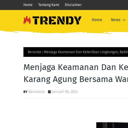
Home
Tentang Kami
Disclaimer
Home
News
Beranda
Menjaga Keamanan Dan Ketertiban Lingkungan, Babi
Menjaga Keamanan Dan Ket
Karang Agung Bersama Wa
Abimanyu
Januari 06, 2024