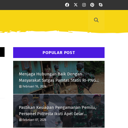
POPULAR POST
Menjaga Hubungan Baik Dengan
Masyarakat Satgas Pamtas Statis RI-PNG
Yonif 111/KB Melaksanakan Silaturrahmi
Februari 16, 2024
Pastikan Kesiapan Pengamanan Pemilu,
Personel Polresta Ikuti Apel Gelar
Pasukan Hari Ini
Februari 07, 2024