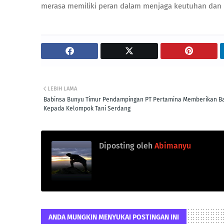
merasa memiliki peran dalam menjaga keutuhan dan 
LEBIH LAMA
Babinsa Bunyu Timur Pendampingan PT Pertamina Memberikan B
Kepada Kelompok Tani Serdang
Diposting oleh
Abimanyu
ANDA MUNGKIN MENYUKAI POSTINGAN INI