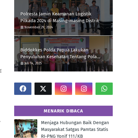
Polresta Jamin Keamanan Logistik
Pilkada 2024 di Masing-masing Distrik
November 29, 2024
Biddokkes Polda Papua Lakukan
Penyuluhan Kesehatan Tentang Pola
Hidup Sehat Di Polres Supiori
Juli 14, 2025
g
MENARIK DIBACA
7
Menjaga Hubungan Baik Dengan
Masyarakat Satgas Pamtas Statis
RI-PNG Yonif 111/KB