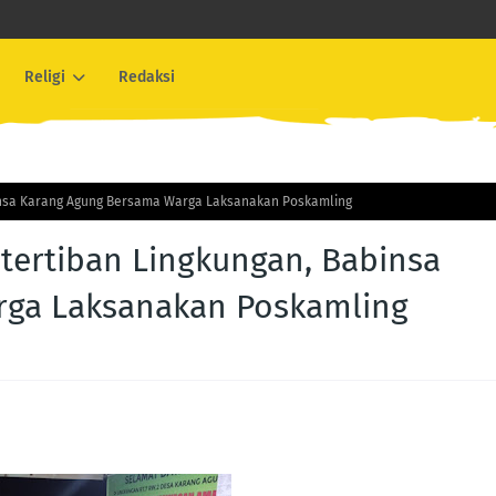
Religi
Redaksi
nsa Karang Agung Bersama Warga Laksanakan Poskamling
ertiban Lingkungan, Babinsa
rga Laksanakan Poskamling