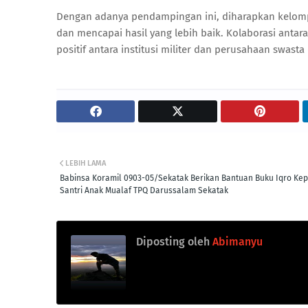
Dengan adanya pendampingan ini, diharapkan kelom
dan mencapai hasil yang lebih baik. Kolaborasi anta
positif antara institusi militer dan perusahaan swa
LEBIH LAMA
Babinsa Koramil 0903-05/Sekatak Berikan Bantuan Buku Iqro Ke
Santri Anak Mualaf TPQ Darussalam Sekatak
Diposting oleh
Abimanyu