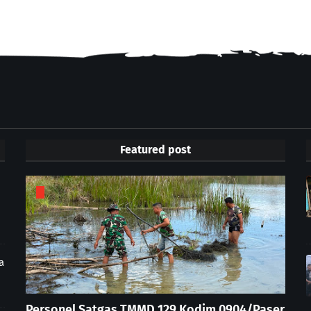
Featured post
a
Personel Satgas TMMD 129 Kodim 0904/Paser