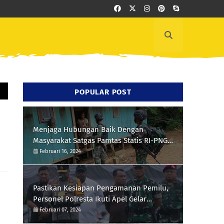
POPULAR POST
Menjaga Hubungan Baik Dengan
Masyarakat Satgas Pamtas Statis RI-PNG
Yonif 111/KB Melaksanakan Silaturrahmi
Februari 16, 2024
Pastikan Kesiapan Pengamanan Pemilu,
Personel Polresta Ikuti Apel Gelar
Pasukan Hari Ini
Februari 07, 2024