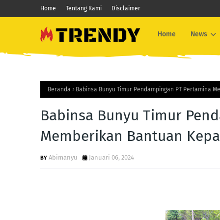
Home
Tentang Kami
Disclaimer
Home
News
Beranda
Babinsa Bunyu Timur Pendampingan PT Pertamina M
Babinsa Bunyu Timur Pend
Memberikan Bantuan Kepa
Abimanyu
Januari 06, 2024