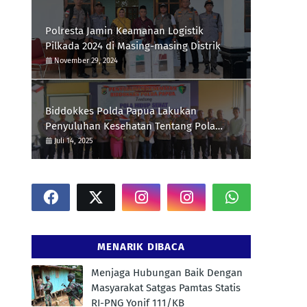
Polresta Jamin Keamanan Logistik
Pilkada 2024 di Masing-masing Distrik
November 29, 2024
Biddokkes Polda Papua Lakukan
Penyuluhan Kesehatan Tentang Pola
Hidup Sehat Di Polres Supiori
Juli 14, 2025
MENARIK DIBACA
Menjaga Hubungan Baik Dengan
Masyarakat Satgas Pamtas Statis
RI-PNG Yonif 111/KB