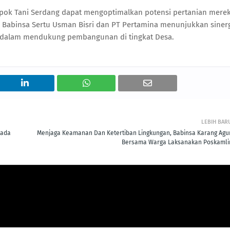
pok Tani Serdang dapat mengoptimalkan potensi pertanian mere
ra Babinsa Sertu Usman Bisri dan PT Pertamina menunjukkan siner
sta dalam mendukung pembangunan di tingkat Desa.
LEBIH BAR
pada
Menjaga Keamanan Dan Ketertiban Lingkungan, Babinsa Karang Agu
Bersama Warga Laksanakan Poskamli