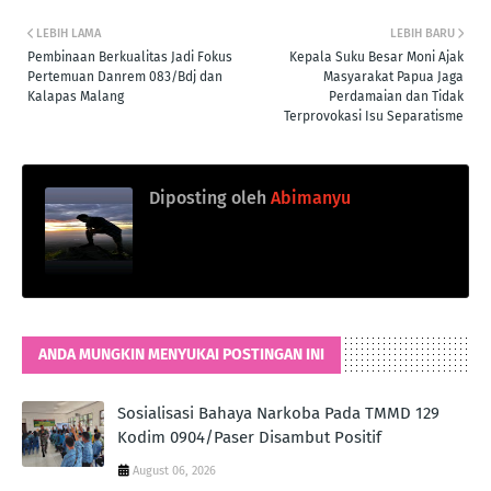
LEBIH LAMA
LEBIH BARU
Pembinaan Berkualitas Jadi Fokus
Kepala Suku Besar Moni Ajak
Pertemuan Danrem 083/Bdj dan
Masyarakat Papua Jaga
Kalapas Malang
Perdamaian dan Tidak
Terprovokasi Isu Separatisme
Diposting oleh
Abimanyu
ANDA MUNGKIN MENYUKAI POSTINGAN INI
Sosialisasi Bahaya Narkoba Pada TMMD 129
Kodim 0904/Paser Disambut Positif
August 06, 2026